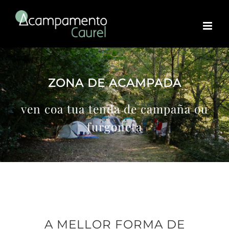
Skip
to
content
ZONA DE ACAMPADA
ven coa tua tenda de campaña ou
furgoneta
A MELLOR FORMA DE