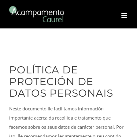
Skip
to
content
POLÍTICA DE
PROTECIÓN DE
DATOS PERSONAIS
Neste documento lle facilitamos información
importante acerca da recollida e tratamento que
facemos sobre os seus datos de carácter personal. Por
iso, lle recomendamos ler atentamente o seu contido